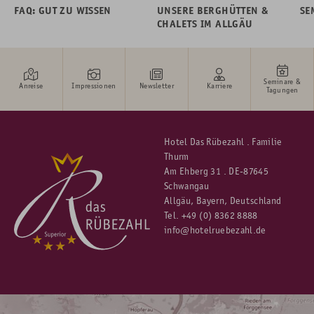
FAQ: GUT ZU WISSEN
UNSERE BERGHÜTTEN &
SE
CHALETS IM ALLGÄU
Seminare &
Anreise
Impressionen
Newsletter
Karriere
Tagungen
Hotel Das Rübezahl . Familie
Thurm
Am Ehberg 31 . DE-87645
Schwangau
Allgäu, Bayern, Deutschland
Tel.
+49 (0) 8362 8888
info@hotelruebezahl.de