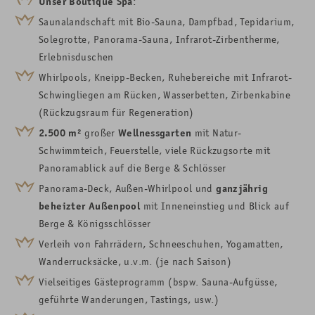
Unser Boutique Spa
:
Saunalandschaft mit
Bio-
Sauna, Dampfbad, Tepidarium,
Solegrotte, Panorama-Sauna, Infrarot-
Zirbentherme,
Erlebnisduschen
Whirlpools, Kneipp-Becken, Ruhebereiche mit Infrarot-
Schwingliegen am Rücken, Wasserbetten, Zirbenkabine
(Rückzugsraum für Regeneration)
2.500
m²
großer
Wellnessgarten
mit Natur-
Schwimmteich, Feuerstelle, viele Rückzugsorte mit
Panoramablick auf die Berge & Schlösser
Panorama-Deck,
Außen-Whirlpool
und
ganzjährig
beheizter Außenpool
mit
Inneneinstieg und Blick auf
Berge &
Königsschlösser
Verleih von Fahrrädern, Schneeschuhen, Yogamatten,
Wanderrucksäcke, u.v.m. (je nach Saison)
Vielseitiges Gästeprogramm (bspw. Sauna-Aufgüsse,
geführte Wanderungen, Tastings, usw.)