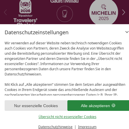
Datenschutzeinstellungen
Wir verwenden auf dieser Website neben technisch notwendigen Cookies
auch Cookies von Partnern, deren Zweck die Analyse von Websitezugriffen
AGB
Datenschutz
Datenschutz­
und die Bereitstellung personalisierter Werbung sind. Eine Übersicht der
einstellungen
Barrierefreiheit
Impressum
eingesetzten Partner und deren Dienste finden Sie in der „Übersicht nicht
essenzieller Cookies“. Informationen zur Verwendung Ihrer
personenbezogenen Daten durch unsere Partner finden Sie in den
Datenschutzhinweisen.
Mit Klick auf „Alle akzeptieren“ stimmen Sie dem Setzen aller ausgewählten
Cookies in Ihrem Endgerät sowie das anschließende Auslesen und der
nachgelagerten Verarbeitung personenbezogener Daten (z.B. Ihrer IP-
Adresse) durch uns und unseren Partnern zu. Falls Sie damit nicht
einverstanden sind, klicken Sie bitte auf „Nur essenzielle Cookies“. Eine
Nur essenzielle Cookies
Alle akzeptieren
individuelle Auswahl können Sie unter „Übersicht nicht essenzieller Cookies“
tätigen. Sie können Ihre Auswahl im Fußbereich dieser Website oder in den
Übersicht nicht essenzieller Cookies
Datenschutzhinweisen jederzeit aufrufen und ändern.
MENÜ
Datenschutzhinweise
Impressum