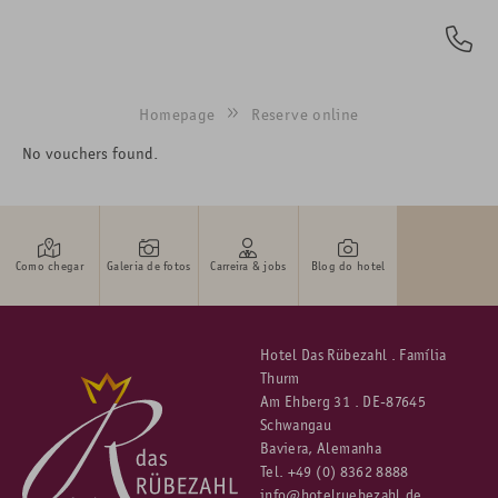
PT
Homepage
Reserve online
No vouchers found.
Como chegar
Galeria de fotos
Carreira & jobs
Blog do hotel
Hotel Das Rübezahl . Família
Thurm
Am Ehberg 31 . DE-87645
Schwangau
Baviera, Alemanha
Tel.
+49 (0) 8362 8888
info@hotelruebezahl.de