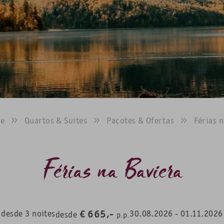
GALERIA DE F
Impressões entre vistas para
romantismo alpino nos Alpe
e
Quartos & Suites
Pacotes & Ofertas
Férias 
Férias na Baviera
€
665,-
desde
3
noites
30.08.2026
-
01.11.2026
desde
p.p.