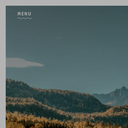
MENU
O que nos define
HOTEL BOUTIQUE & SPA
Acomodar
QUARTOS & SUITES
Desfrutar
GASTRONOMIA
Relaxar
SPA & TRATAMENTOS
Momentos a dois
HOTEL ROMÂNTICO