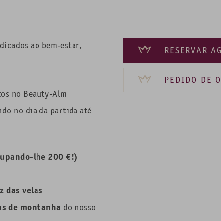
edicados ao bem-estar,
RESERVAR A
PEDIDO DE 
ntos no Beauty-Alm
ndo no dia da partida até
poupando-lhe 200 €!)
uz das velas
as de montanha
do nosso