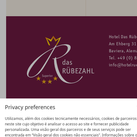
Hotel Das Rüb
Am Ehberg 31
Baviera, Ale
Tel.
+49 (0) 
info@hotelru
Privacy preferences
Utilizamos, além dos cookies tecnicamente necessários, cookies de parceiros
neste site cujo objetivo é analisar o acesso ao site e fornecer publicidade
PARCERIA
personalizada. Uma visão geral dos parceiros e de seus serviços pode ser
encontrada em “Visão geral dos cookies não essenciais”. Informações sobre 