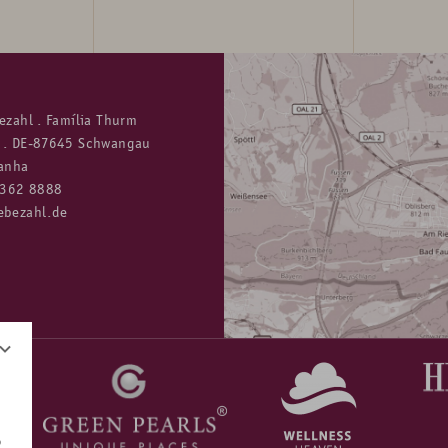
ezahl . Família Thurm
 . DE-87645 Schwangau
manha
8362 8888
ebezahl.de
o