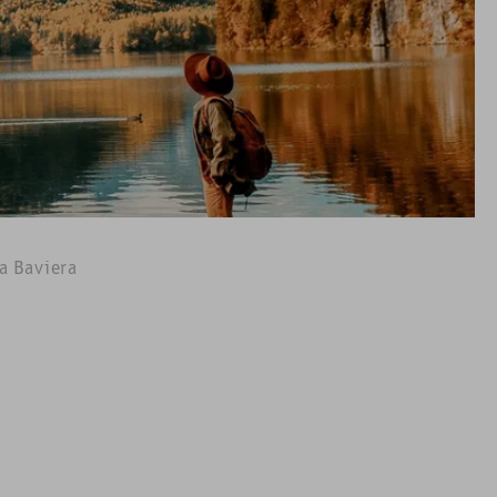
OTOS
 o castelo &
SURPRESAS
s do Allgäu.
na Baviera