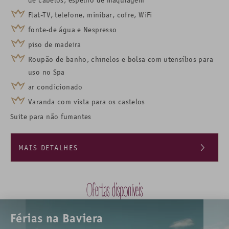
Flat-TV, telefone, minibar, cofre, WiFi
fonte-de água e Nespresso
piso de madeira
Roupão de banho, chinelos e bolsa com utensílios para
uso no Spa
ar condicionado
Varanda
com vista para os castelos
Suite para não fumantes
MAIS DETALHES
Os preços são por pessoa por noite.
Alguns quartos de casal podem ser reservados para uso
Ofertas disponíveis
individual (1 pessoa) e mediante solicitação.
Cama adicional para crianças está disponível mediante
Férias na Baviera
solicitação na categoria Suite AllgäuGlück.