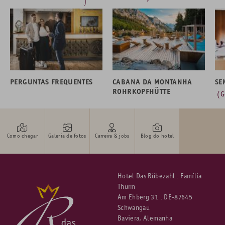
PERGUNTAS FREQUENTES
CABANA DA MONTANHA
SE
ROHRKOPFHÜTTE
(G
Como chegar
Galeria de fotos
Carreira & jobs
Blog do hotel
Hotel Das Rübezahl . Família
Thurm
Am Ehberg 31 . DE-87645
Schwangau
Baviera, Alemanha