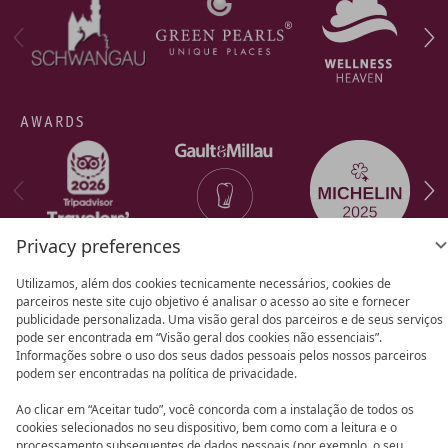
AWARDS
Privacy preferences
Utilizamos, além dos cookies tecnicamente necessários, cookies de
parceiros neste site cujo objetivo é analisar o acesso ao site e fornecer
Política de privacidade
Configuraçao de
publicidade personalizada. Uma visão geral dos parceiros e de seus serviços
pode ser encontrada em “Visão geral dos cookies não essenciais”.
privacidade
Aviso legal
Informações sobre o uso dos seus dados pessoais pelos nossos parceiros
podem ser encontradas na política de privacidade.
Ao clicar em “Aceitar tudo”, você concorda com a instalação de todos os
cookies selecionados no seu dispositivo, bem como com a leitura e o
processamento subsequentes de dados pessoais (por exemplo, o seu