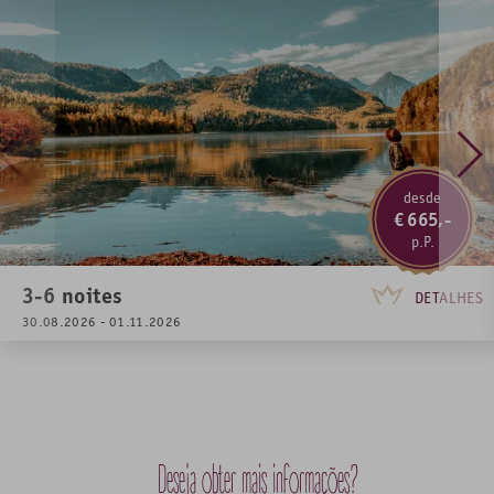
Garantia de vista para os castelos nas categorias
KÖNIGSNEST e ALPENTRAUM com um custo adicional
diário de € 25,00 (sujeito à disponibilidade).
Nossas suítes já incluem no preço a vista para os
castelos.
Pensão especial incui: Café da manhã buffet | Almoço:
desde
saladas, sopa do dia e prato do dia | lanche da tarde:
665,-
bolos e tortas caseiros | Jantar: Menu de 4 entradas
3-6
noites
DETALHES
30.08.2026 - 01.11.2026
Deseja obter mais informações?