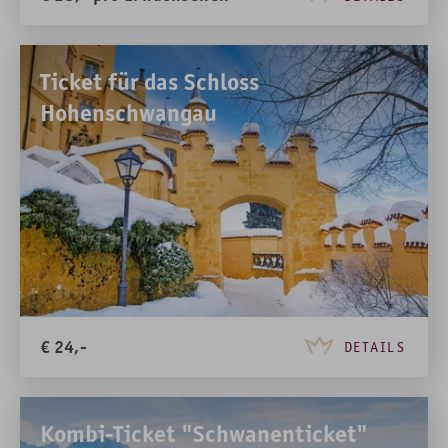
Ticket für das Schloss
Hohenschwangau
€
24,-
DETAILS
Kombi-Ticket "Schwanenticket"