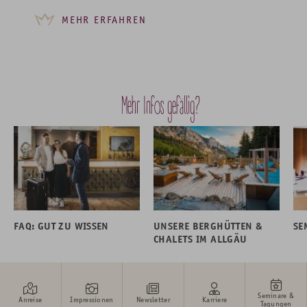
MEHR ERFAHREN
Mehr Infos gefällig?
FAQ: GUT ZU WISSEN
UNSERE BERGHÜTTEN &
SE
CHALETS IM ALLGÄU
Seminare &
Anreise
Impressionen
Newsletter
Karriere
Tagungen