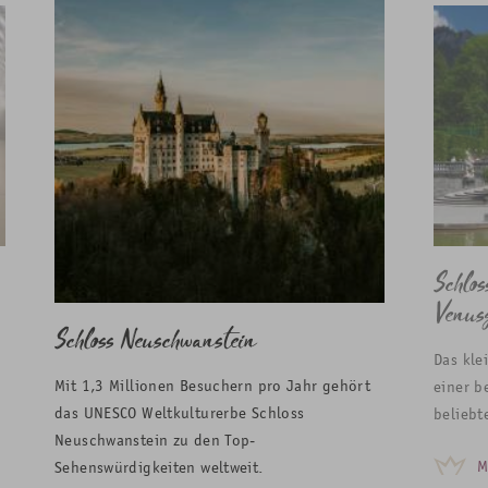
Schlo
Venusg
Schloss Neuschwanstein
Das kle
Mit 1,3 Millionen Besuchern pro Jahr gehört
einer b
das UNESCO Weltkulturerbe Schloss
beliebt
Neuschwanstein zu den Top-
M
Sehenswürdigkeiten weltweit.