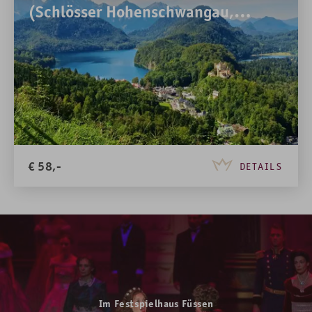
(Schlösser Hohenschwangau,
Neuschwanstein und Museum der
Bayerischen Könige)
€
58,-
DETAILS
Im Festspielhaus Füssen