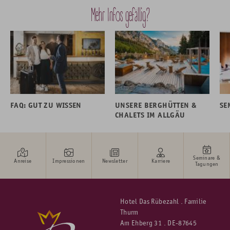
Mehr Infos gefällig?
FAQ: GUT ZU WISSEN
UNSERE BERGHÜTTEN &
SE
CHALETS IM ALLGÄU
Seminare &
Anreise
Impressionen
Newsletter
Karriere
Tagungen
Hotel Das Rübezahl . Familie
Thurm
Am Ehberg 31 . DE-87645