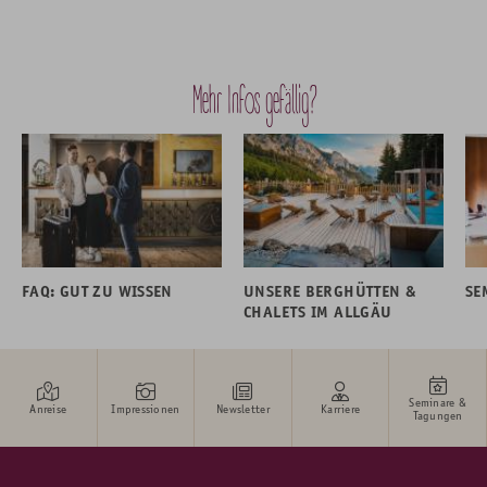
Mehr Infos gefällig?
FAQ: GUT ZU WISSEN
UNSERE BERGHÜTTEN &
SE
CHALETS IM ALLGÄU
Seminare &
Anreise
Impressionen
Newsletter
Karriere
Tagungen