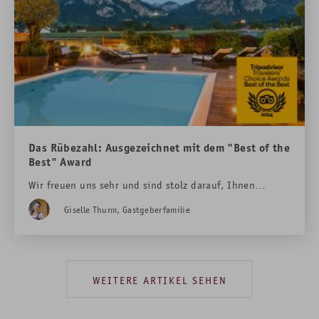
Das Rübezahl: Ausgezeichnet mit dem "Best of the
Best" Award
Wir freuen uns sehr und sind stolz darauf, Ihnen
mitteilen zu können, dass unser romantisches Boutique-
Giselle Thurm, Gastgeberfamilie
Hotel die begehrte TripAdvisor Travelers' Choice
Auszeichnung:
Best of the Best 2024
gewonnen hat!
Damit belegen wir Platz 14 der besten Hotels in
Deutschland!
WEITERE ARTIKEL SEHEN