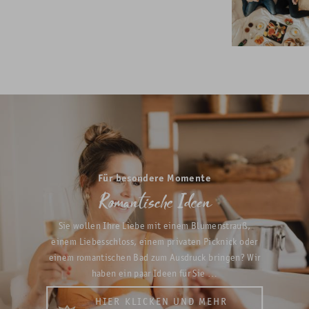
Für besondere Momente
Romantische Ideen
Sie wollen Ihre Liebe mit einem Blumenstrauß,
einem Liebesschloss, einem privaten Picknick oder
einem romantischen Bad zum Ausdruck bringen? Wir
haben ein paar Ideen für Sie …
HIER KLICKEN UND MEHR