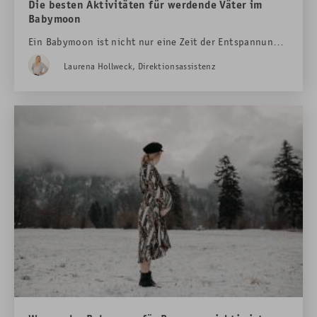
Die besten Aktivitäten für werdende Väter im
Babymoon
Ein Babymoon ist nicht nur eine Zeit der Entspannung,
sondern auch eine Gelegenheit für werdende Väter, sich
Laurena Hollweck, Direktionsassistenz
bewusst auf ihre neue Rolle vorzubereiten - und dabei
unvergessliche Erlebnisse zu genießen. Im Hotel Das
Rübezahl in Schwangau gibt es zahlreiche
Möglichkeiten, diese besondere Auszeit mit Abenteuer,
Wellness und Genuss zu gestalten.