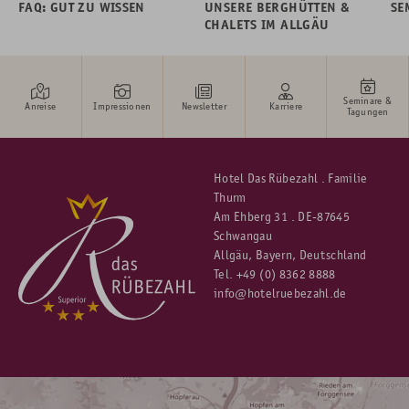
FAQ: GUT ZU WISSEN
UNSERE BERGHÜTTEN &
SE
CHALETS IM ALLGÄU
Seminare &
Anreise
Impressionen
Newsletter
Karriere
Tagungen
Hotel Das Rübezahl . Familie
Thurm
Am Ehberg 31 . DE-87645
Schwangau
Allgäu, Bayern, Deutschland
Tel.
+49 (0) 8362 8888
info@hotelruebezahl.de