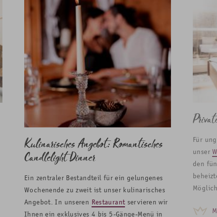
Priva
Für ung
Kulinarisches Angebot: Romantisches
unser
W
Candlelight Dinner
den fün
beheizt
Ein zentraler Bestandteil für ein gelungenes
Möglich
Wochenende zu zweit
ist unser kulinarisches
Angebot. In unseren
Restaurant
servieren wir
M
Ihnen ein exklusives 4 bis 5-Gänge-Menü in