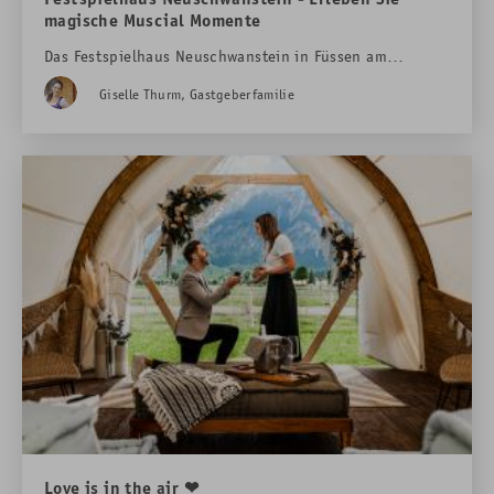
magische Muscial Momente
Das Festspielhaus Neuschwanstein in Füssen am
Forggensee ist ein wahrhaft magischer Ort, der jedes
Giselle Thurm, Gastgeberfamilie
Jahr Tausende von Besuchern aus der ganzen Welt
anzieht. Mit seiner atemberaubenden Lage am Seeufer
und einer beeindruckenden Architektur ist das
Festspielhaus ein Symbol für Kunst, Kultur und
Unterhaltung in der Region
Love is in the air ❤