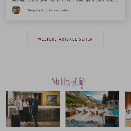
Bergführer Basti verrät Euch fünf seiner liebsten Touren
"Berg Basti", Aktiv-Guide
und Ihr habt die Wahl: Darf’s ein bisschen Kultur sein?
Ein bisschen Südsee-Feeling mit Berg-Panorama? Oder
doch lieber gemütlich entlang der bayerischen Riviera?
WEITERE ARTIKEL SEHEN
Mehr Infos gefällig?