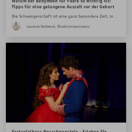
Warum der Babymoon für Paare so wichtig ist:
Tipps für eine gelungene Auszeit vor der Geburt
Die Schwangerschaft ist eine ganz besondere Zeit, in
der sich nicht nur der Körper verändert, sondern auch
Laurena Hollweck, Direktionsassistenz
die Vorfreude auf das gemeinsame Familienleben
wächst. Bevor der neue Alltag beginnt, ist
ein
Babymoon
– ein romantischer Kurzurlaub – die
perfekte Gelegenheit, noch einmal zur Ruhe zu kommen
und die Zweisamkeit zu genießen. Das
Hotel Das
Rübezahl in Schwangau im Allgäu
mit Blick auf die
weltberühmten
Königsschlösser Neuschwanstein und
Hohenschwangau
bietet dafür die ideale Kulisse.
Festspielhaus Neuschwanstein - Erleben Sie