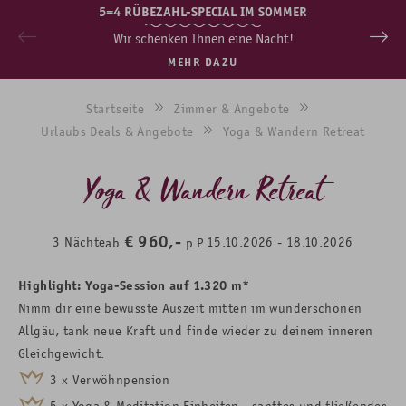
5=4 RÜBEZAHL-SPECIAL IM SOMMER
Wir schenken Ihnen eine Nacht!
MEHR DAZU
Startseite
Zimmer & Angebote
Urlaubs Deals & Angebote
Yoga & Wandern Retreat
Yoga & Wandern Retreat
€
960,-
3
Nächte
15.10.2026
-
18.10.2026
ab
p.P.
Highlight: Yoga-Session auf 1.320 m*
Nimm dir eine bewusste Auszeit mitten im wunderschönen
Allgäu, tank neue Kraft und finde wieder zu deinem inneren
Gleichgewicht.
3 x Verwöhnpension
5 x Yoga & Meditation Einheiten -
sanftes und fließendes