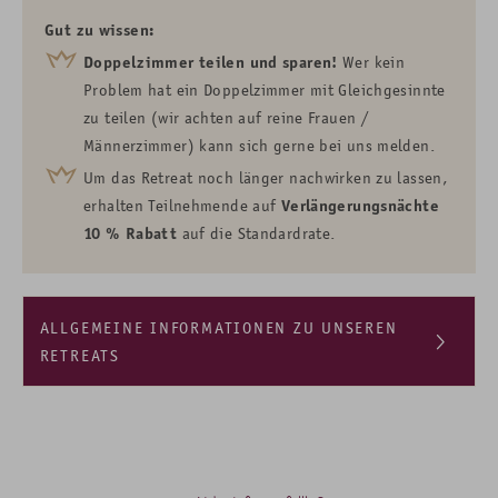
Gut zu wissen:
Doppelzimmer teilen und sparen!
Wer kein
Problem hat ein Doppelzimmer mit Gleichgesinnte
zu teilen (wir achten auf reine Frauen /
Männerzimmer) kann sich gerne bei uns melden.
Um das Retreat noch länger nachwirken zu lassen,
erhalten Teilnehmende auf
Verlängerungsnächte
10 % Rabatt
auf die Standardrate.
ALLGEMEINE INFORMATIONEN ZU UNSEREN
RETREATS
Für Anfänger und Fortgeschrittene geeignet, wir achten
aufeinander
Genieße dabei die freie Wahl: Teile Frühstück und
Abendessen in der Gemeinschaft oder ziehe dich