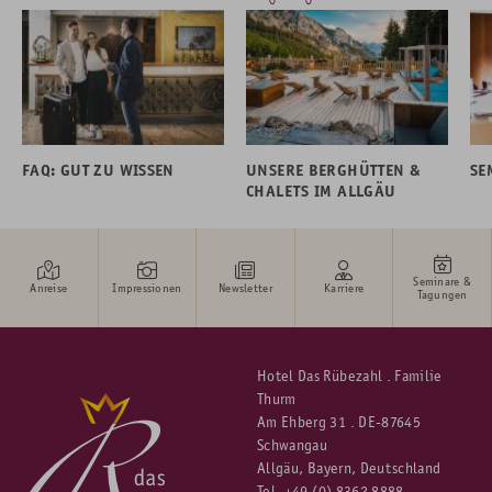
FAQ: GUT ZU WISSEN
UNSERE BERGHÜTTEN &
SE
CHALETS IM ALLGÄU
Seminare &
Anreise
Impressionen
Newsletter
Karriere
Tagungen
Hotel Das Rübezahl . Familie
Thurm
Am Ehberg 31 . DE-87645
Schwangau
Allgäu, Bayern, Deutschland
Tel.
+49 (0) 8362 8888