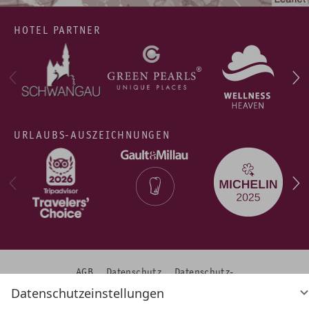
HOTEL PARTNER
URLAUBS-AUSZEICHNUNGEN
AGB
Datenschutz
Datenschutz­
einstellungen
Barrierefreiheit
Impressum
Datenschutzeinstellungen