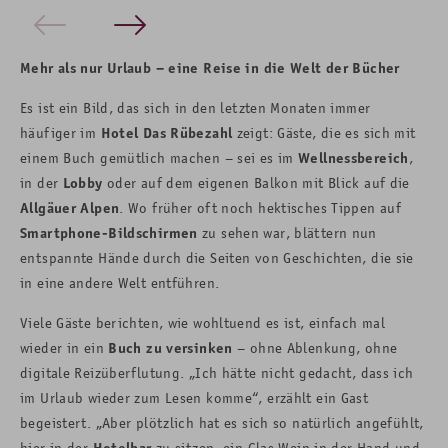
Mehr als nur Urlaub – eine Reise in die Welt der Bücher
Es ist ein Bild, das sich in den letzten Monaten immer
häufiger im
Hotel Das Rübezahl
zeigt: Gäste, die es sich mit
einem Buch gemütlich machen – sei es im
Wellnessbereich
,
in der
Lobby
oder auf dem eigenen Balkon mit Blick auf die
Allgäuer Alpen
. Wo früher oft noch hektisches Tippen auf
Smartphone-Bildschirmen
zu sehen war, blättern nun
entspannte Hände durch die Seiten von Geschichten, die sie
in eine andere Welt entführen.
Viele Gäste berichten, wie wohltuend es ist, einfach mal
wieder in ein
Buch zu versinken
– ohne Ablenkung, ohne
digitale Reizüberflutung. „Ich hätte nicht gedacht, dass ich
im Urlaub wieder zum Lesen komme“, erzählt ein Gast
begeistert. „Aber plötzlich hat es sich so natürlich angefühlt,
hier in der
Hotelbar
zu sitzen, ein Glas Wein in der Hand und