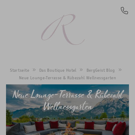
DE
Startseite
Das Boutique Hotel
BergGeist Blog
Neue Lounge-Terrasse & Rübezahl Wellnessgarten
Neue Lounge-Terrasse & Rübezahl
Wellnessgarten