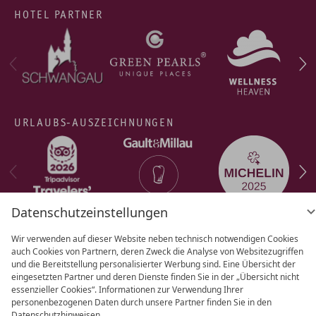
HOTEL PARTNER
URLAUBS-AUSZEICHNUNGEN
Datenschutzeinstellungen
Wir verwenden auf dieser Website neben technisch notwendigen Cookies
auch Cookies von Partnern, deren Zweck die Analyse von Websitezugriffen
AGB
Datenschutz
Datenschutz­
und die Bereitstellung personalisierter Werbung sind. Eine Übersicht der
eingesetzten Partner und deren Dienste finden Sie in der „Übersicht nicht
einstellungen
Barrierefreiheit
Impressum
essenzieller Cookies“. Informationen zur Verwendung Ihrer
personenbezogenen Daten durch unsere Partner finden Sie in den
Datenschutzhinweisen.