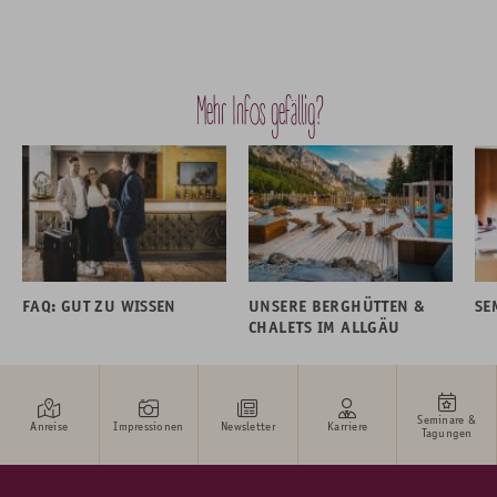
Mehr Infos gefällig?
FAQ: GUT ZU WISSEN
UNSERE BERGHÜTTEN &
SE
CHALETS IM ALLGÄU
Seminare &
Anreise
Impressionen
Newsletter
Karriere
Tagungen