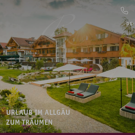
DE
URLAUB IM ALLGÄU
ZUM TRÄUMEN