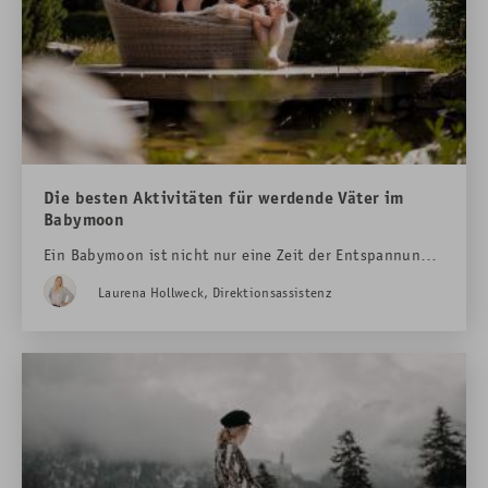
Die besten Aktivitäten für werdende Väter im
Babymoon
Ein Babymoon ist nicht nur eine Zeit der Entspannung,
sondern auch eine Gelegenheit für werdende Väter, sich
Laurena Hollweck, Direktionsassistenz
bewusst auf ihre neue Rolle vorzubereiten - und dabei
unvergessliche Erlebnisse zu genießen. Im Hotel Das
Rübezahl in Schwangau gibt es zahlreiche
Möglichkeiten, diese besondere Auszeit mit Abenteuer,
Wellness und Genuss zu gestalten.