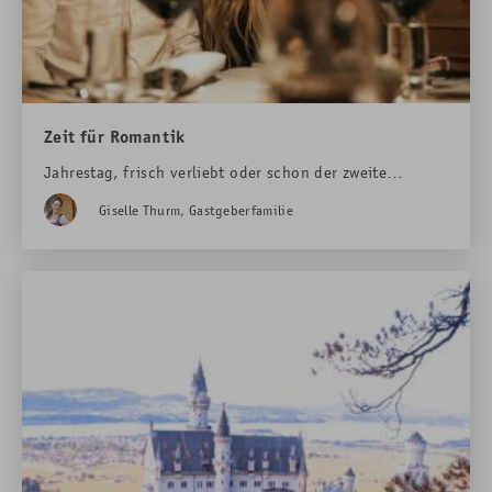
Zeit für Romantik
Jahrestag, frisch verliebt oder schon der zweite
Frühling – im
Rübezahl
findet sich ganz viel
Zeit zu
Giselle Thurm, Gastgeberfamilie
Zweit
. Wer will, kann sogar seinen
Heiratsantrag
hier
planen lassen.