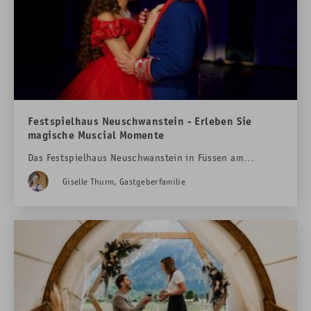
Hohenschwangau
bietet dafür die ideale Kulisse.
Festspielhaus Neuschwanstein - Erleben Sie
magische Muscial Momente
Das Festspielhaus Neuschwanstein in Füssen am
Forggensee ist ein wahrhaft magischer Ort, der jedes
Giselle Thurm, Gastgeberfamilie
Jahr Tausende von Besuchern aus der ganzen Welt
anzieht. Mit seiner atemberaubenden Lage am Seeufer
und einer beeindruckenden Architektur ist das
Festspielhaus ein Symbol für Kunst, Kultur und
Unterhaltung in der Region