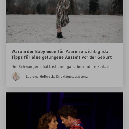
Warum der Babymoon für Paare so wichtig ist:
Tipps für eine gelungene Auszeit vor der Geburt
Die Schwangerschaft ist eine ganz besondere Zeit, in
der sich nicht nur der Körper verändert, sondern auch
Laurena Hollweck, Direktionsassistenz
die Vorfreude auf das gemeinsame Familienleben
wächst. Bevor der neue Alltag beginnt, ist
ein
Babymoon
– ein romantischer Kurzurlaub – die
perfekte Gelegenheit, noch einmal zur Ruhe zu kommen
und die Zweisamkeit zu genießen. Das
Hotel Das
Rübezahl in Schwangau im Allgäu
mit Blick auf die
weltberühmten
Königsschlösser Neuschwanstein und