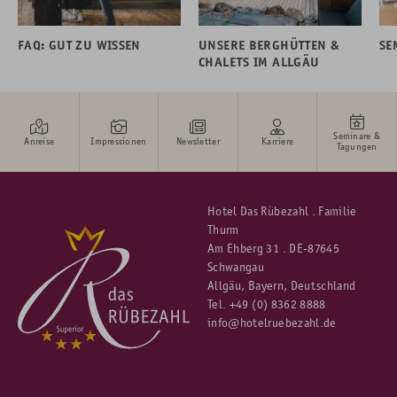
FAQ: GUT ZU WISSEN
UNSERE BERGHÜTTEN &
SE
CHALETS IM ALLGÄU
Seminare &
Anreise
Impressionen
Newsletter
Karriere
Tagungen
Hotel Das Rübezahl . Familie
Thurm
Am Ehberg 31 . DE-87645
Schwangau
Allgäu, Bayern, Deutschland
Tel.
+49 (0) 8362 8888
info@hotelruebezahl.de