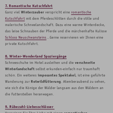
7. Romantische Kutschfahrt
Ganz viel
Winterzauber
verspricht eine
romantische
Kutschfahrt
mit dem Pferdeschlitten durch die stille und
malerische Schneelandschaft. Dazu eine warme Winterdecke,
das leise Schnauben der Pferde und die märchenhafte Kulisse
Schloss Neuschwansteins
...Gerne reservieren wir Ihnen eine
private Kutschfahrt.
8. Winter-Wonderland Spaziergänge
Schneeschuhe im Hotel ausleihen und die
verschneite
Winterlandschaft
selbst erkunden-einfach nur traumhaft
schön. Ein weiteres
imposantes Spektakel
, ist eine geführte
Wanderung zur
Rotwildfütterung
. Atemberaubend zu sehen,
wie sich die Könige der Wälder langsam aus den Wäldern an
die Futterstellen heranwagen.
9. Rübezahl-Liebesschlösser
Verewigen Sie Ihre Liebe mit einem
romantischen