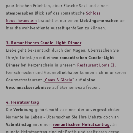
paar frischen Früchten, einer Flasche Sekt und einem
atemberauben Blick auf das romantische
Schloss
Neuschwanstein
braucht es nur einen
Lieblingsmenschen
um
hier die wohlverdiente Auszeit genießen zu können.
3. Romantisches Candle-Light-Dinner
Liebe geht bekanntlich durch den Magen. Überraschen Sie
Ihre/n Liebste/n mit einem
romantischen Candle-Light
Dinner
bei Kerzenschein in unserem
Restaurant Louis II.
Feinschmecker und Gourmetliebhaber können sich in unserem
Gourmetrestaurant „
Gams & Gloria
“ auf
alpine
Geschmackserlebnisse
auf Sterneniveau freuen.
4. Heiratsantrag
Die
Verlobung
gehört wohl zu einem der unvergesslichsten
Momente im Leben - Überraschen Sie Ihre Liebste doch an
Valentinstag
mit einem
romantischen Heiratsantrag
.
In
puncto Heiratsantrag sind wir Profis und realisieren gerne