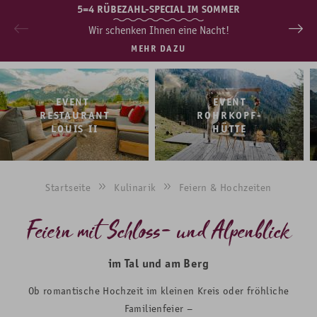
5=4 RÜBEZAHL-SPECIAL IM SOMMER
Wir schenken Ihnen eine Nacht!
MEHR DAZU
EVENT
EVENT
RESTAURANT
ROHRKOPF-
LOUIS II
HÜTTE
Startseite
Kulinarik
Feiern & Hochzeiten
Feiern mit Schloss- und Alpenblick
im Tal und am Berg
Ob romantische Hochzeit im kleinen Kreis oder fröhliche
Familienfeier –