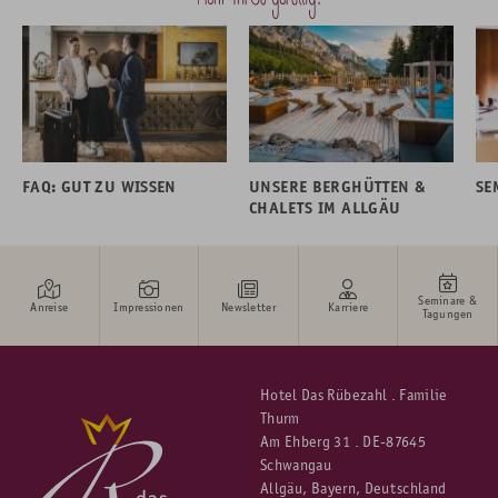
FAQ: GUT ZU WISSEN
UNSERE BERGHÜTTEN &
SE
CHALETS IM ALLGÄU
Seminare &
Anreise
Impressionen
Newsletter
Karriere
Tagungen
Hotel Das Rübezahl . Familie
Thurm
Am Ehberg 31 . DE-87645
Schwangau
Allgäu, Bayern, Deutschland