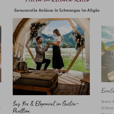
Genussvolle Anlässe in Schwangau im Allgäu
Events
Feiern 
Say Yes & Elopement im Garten-
e
Schloss
Pavillion