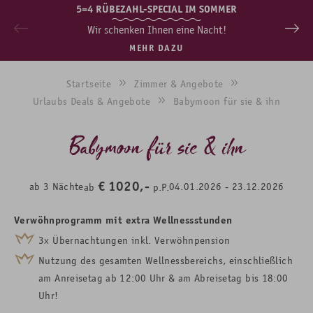
5=4 RÜBEZAHL-SPECIAL IM SOMMER
Wir schenken Ihnen eine Nacht!
MEHR DAZU
Startseite
Zimmer & Angebote
Urlaubs Deals & Angebote
Babymoon für sie & ihn
Babymoon für sie & ihn
€
1020,-
ab
3
Nächte
04.01.2026
-
23.12.2026
ab
p.P.
Verwöhnprogramm mit extra Wellnessstunden
3x Übernachtungen inkl. Verwöhnpension
Nutzung des gesamten Wellnessbereichs, einschließlich
am Anreisetag ab 12:00 Uhr & am Abreisetag bis 18:00
Uhr!