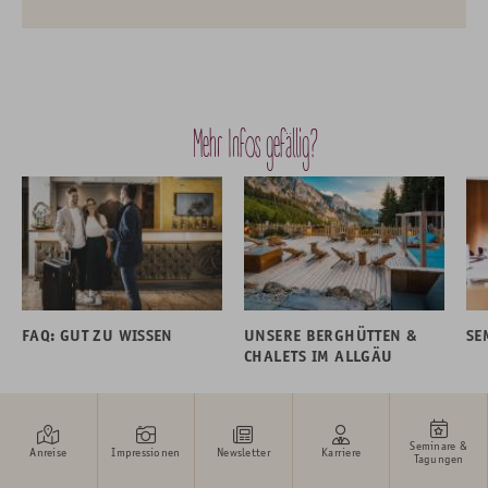
Mehr Infos gefällig?
FAQ: GUT ZU WISSEN
UNSERE BERGHÜTTEN &
SE
CHALETS IM ALLGÄU
Seminare &
Anreise
Impressionen
Newsletter
Karriere
Tagungen