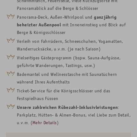
Schwimmteich, Feuerstelle, viele Rückzugsorte mit
Panoramablick auf die Berge & Schlösser
Panorama-Deck,
Außen-Whirlpool
und
ganzjährig
beheizter Außenpool
mit
Inneneinstieg und Blick auf
Berge &
Königsschlösser
Verleih von Fahrrädern, Schneeschuhen, Yogamatten,
Wanderrucksäcke, u.v.m. (je nach Saison)
Vielseitiges Gästeprogramm (bspw. Sauna-Aufgüsse,
geführte Wanderungen, Tastings, usw.)
Bademantel und Wellnesstasche mit Saunatüchern
während Ihres Aufenthalts
Ticket-Service für die Königsschlösser und das
Festspielhaus Füssen
Unsere zahlreichen Rübezahl-Inklusivleistungen
:
Parkplatz, Hütten- & Almen-Bonus, viel Liebe zum Detail,
u.v.m. (
Mehr Details
)