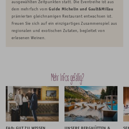
ausgewählten Zeitpunkten statt. Die Eventreihe ist aus
dem mehrfach vom
Guide Michelin und Gault&Millau
prämierten gleichnamigen Restaurant entwachsen ist.
Freuen Sie sich auf ein einzigartiges Zusammenspiel aus
regionalen und exotischen Zutaten, begleitet von
erlesenen Weinen.
Mehr Infos gefällig?
FAQ: GUT ZU WISSEN
UNSERE BERGHÜTTEN &
SE