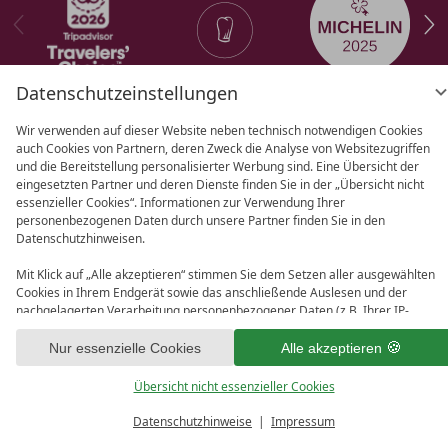
Datenschutzeinstellungen
Wir verwenden auf dieser Website neben technisch notwendigen Cookies
auch Cookies von Partnern, deren Zweck die Analyse von Websitezugriffen
AGB
Datenschutz
Datenschutz­
und die Bereitstellung personalisierter Werbung sind. Eine Übersicht der
einstellungen
Barrierefreiheit
Impressum
eingesetzten Partner und deren Dienste finden Sie in der „Übersicht nicht
essenzieller Cookies“. Informationen zur Verwendung Ihrer
personenbezogenen Daten durch unsere Partner finden Sie in den
Datenschutzhinweisen.
Mit Klick auf „Alle akzeptieren“ stimmen Sie dem Setzen aller ausgewählten
Cookies in Ihrem Endgerät sowie das anschließende Auslesen und der
nachgelagerten Verarbeitung personenbezogener Daten (z.B. Ihrer IP-
Adresse) durch uns und unseren Partnern zu. Falls Sie damit nicht
einverstanden sind, klicken Sie bitte auf „Nur essenzielle Cookies“. Eine
Nur essenzielle Cookies
Alle akzeptieren
individuelle Auswahl können Sie unter „Übersicht nicht essenzieller Cookies“
tätigen. Sie können Ihre Auswahl im Fußbereich dieser Website oder in den
Übersicht nicht essenzieller Cookies
Datenschutzhinweisen jederzeit aufrufen und ändern.
MENÜ
Datenschutzhinweise
Impressum
Ankommen
Gutscheine
Anfragen
Buchen