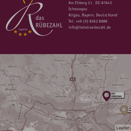
möchte, erhält auf
zusätzliche Nächte
10 % Rabatt auf
Am Ehberg 31 . DE-87645
Unsere zahlreichen Rübezahl-Inklusivleistungen
:
die Standardrate
.
Schwangau
Parkplatz, Hütten- & Almen-Bonus, viel Liebe zum Detail,
Allgäu, Bayern, Deutschland
u.v.m. (
Mehr Details
)
Tel.
+49 (0) 8362 8888
info@hotelruebezahl.de