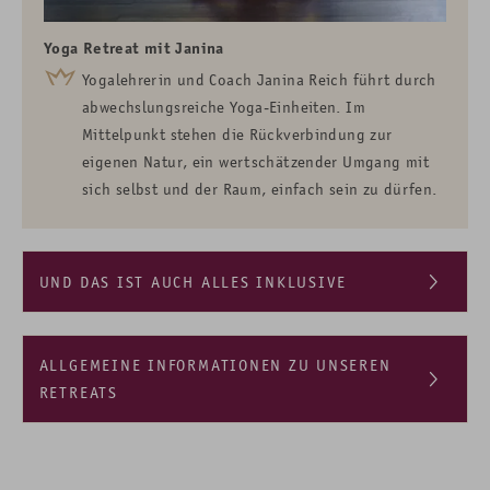
Yoga Retreat mit Janina
Yogalehrerin und Coach Janina Reich führt durch
abwechslungsreiche Yoga-Einheiten. Im
Mittelpunkt stehen die Rückverbindung zur
eigenen Natur, ein wertschätzender Umgang mit
sich selbst und der Raum, einfach sein zu dürfen.
UND DAS IST AUCH ALLES INKLUSIVE
Unser Boutique Spa
Saunalandschaft
mit
Bio-
Sauna, Dampfbad, Tepidarium,
ALLGEMEINE INFORMATIONEN ZU UNSEREN
Solegrotte, Panorama-Sauna, Infrarot-
Zirbentherme,
RETREATS
Erlebnisduschen
Unsere Retreats sind
für Anfänger und
Whirlpools, Kneipp-Becken, Ruhebereiche
mit
Fortgeschrittene geeignet
. Unsere Lehrerinnen gehen
Infrarot-Schwingliegen am Rücken, Wasserbetten,