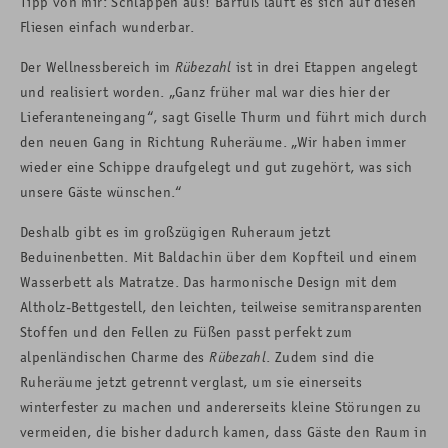
Tipp von mir: Schlappen aus! Barfuß läuft es sich auf diesen
Fliesen einfach wunderbar.
Der Wellnessbereich im
Rübezahl
ist in drei Etappen angelegt
und realisiert worden. „Ganz früher mal war dies hier der
Lieferanteneingang“, sagt Giselle Thurm und führt mich durch
den neuen Gang in Richtung Ruheräume. „Wir haben immer
wieder eine Schippe draufgelegt und gut zugehört, was sich
unsere Gäste wünschen.“
Deshalb gibt es im großzügigen Ruheraum jetzt
Beduinenbetten. Mit Baldachin über dem Kopfteil und einem
Wasserbett als Matratze. Das harmonische Design mit dem
Altholz-Bettgestell, den leichten, teilweise semitransparenten
Stoffen und den Fellen zu Füßen passt perfekt zum
alpenländischen Charme des
Rübezahl
. Zudem sind die
Ruheräume jetzt getrennt verglast, um sie einerseits
winterfester zu machen und andererseits kleine Störungen zu
vermeiden, die bisher dadurch kamen, dass Gäste den Raum in