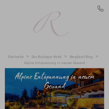
DE
Startseite
Das Boutique Hotel
BergGeist Blog
Alpine Entspannung in neuem Gewand
Alpine Entspannung in neuem
Gewand