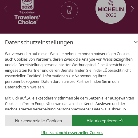
Datenschutzeinstellungen
AGB
Datenschutz
Datenschutz­
Wir verwenden auf dieser Website neben technisch notwendigen Cookies
einstellungen
Barrierefreiheit
Impressum
auch Cookies von Partnern, deren Zweck die Analyse von Websitezugriffen
und die Bereitstellung personalisierter Werbung sind. Eine Übersicht der
eingesetzten Partner und deren Dienste finden Sie in der „Übersicht nicht
essenzieller Cookies“. Informationen zur Verwendung Ihrer
personenbezogenen Daten durch unsere Partner finden Sie in den
Datenschutzhinweisen.
Mit Klick auf „Alle akzeptieren“ stimmen Sie dem Setzen aller ausgewählten
Cookies in Ihrem Endgerät sowie das anschließende Auslesen und der
nachgelagerten Verarbeitung personenbezogener Daten (z.B. Ihrer IP-
Adresse) durch uns und unseren Partnern zu. Falls Sie damit nicht
einverstanden sind, klicken Sie bitte auf „Nur essenzielle Cookies“. Eine
Nur essenzielle Cookies
Alle akzeptieren
individuelle Auswahl können Sie unter „Übersicht nicht essenzieller Cookies“
tätigen. Sie können Ihre Auswahl im Fußbereich dieser Website oder in den
Übersicht nicht essenzieller Cookies
Datenschutzhinweisen jederzeit aufrufen und ändern.