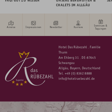
FAQ: GUT ZU WISSEN
UNSERE BERGHÜTTEN &
SE
CHALETS IM ALLGÄU
Seminare &
Anreise
Impressionen
Newsletter
Karriere
Tagungen
Hotel Das Rübezahl . Familie
Thurm
Am Ehberg 31 . DE-87645
Schwangau
Allgäu, Bayern, Deutschland
Tel.
+49 (0) 8362 8888
info@hotelruebezahl.de