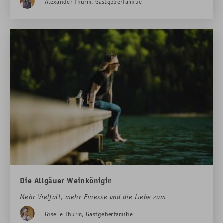
Alexander Thurm, Gastgeberfamilie
Küchenchef Erik Wendt serviert im Rübezahl nicht
einfach nur Essen, sondern zaubert Glück zum Löffeln
Die Allgäuer Weinkönigin
Mehr Vielfalt, mehr Finesse und die Liebe zum
Chardonnay: Rübezahl-Sommelière Caroline Zuber
Giselle Thurm, Gastgeberfamilie
begeistert mit ihrer Weinauswahl vinophile