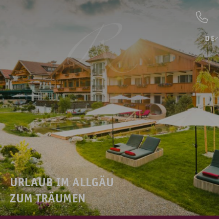
DE
URLAUB IM ALLGÄU
ZUM TRÄUMEN