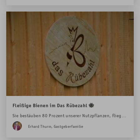
Feinschmecker und traditionelle Terrassentrinker
gleichermaßen. Um immer wieder neue Schätze für den
Keller zu finden, fährt sie aber nicht nur nach Bordeaux
oder auf Messen – sondern auch zu Weinscout Markus ins
benachbarte Tirol
Fleißige Bienen im Das Rübezahl 🐝
Sie bestäuben 80 Prozent unserer Nutzpflanzen, fliegen
für ein Glas Honig fast dreimal um die Welt und
Erhard Thurm, Gastgeberfamilie
versüßen täglich unseren Frühstücksmorgen:
BIENEN