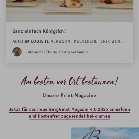
Ganz einfach Königlich!
AUCH
IM LOUIS II.
VERWÖHNT KÜCHENCHEF ERIK WENDT
DIE GÄSTE IM HOTEL DAS RÜBEZAHL. IM FOKUS STEHEN
Alexander Thurm, Gastgeberfamilie
DABEI STETS SIEBEN STILLE STARS …
Am besten vor Ort bestaunen!
Unsere Print-Magazine
Jetzt für das neue BergGeist Magazin 4.0 2025 anmelden
und kostenfrei zugesendet bekommen