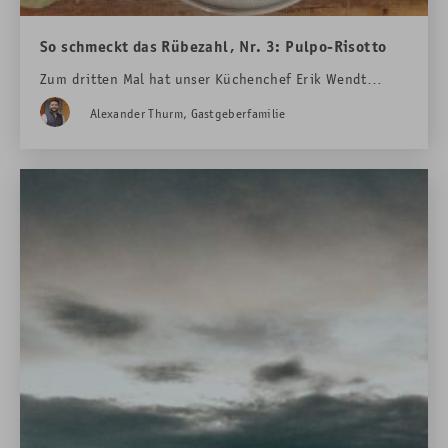
So schmeckt das Rübezahl, Nr. 3: Pulpo-Risotto
Zum dritten Mal hat unser Küchenchef Erik Wendt
ein Gericht für die heimische Inspiration zubereitet.
Alexander Thurm, Gastgeberfamilie
Unsere Sommelière und Restaurantleiterin Caroline
Zuber hat den passenden Wein auch gleich gefunden.
Ein wenig
Das Rübezahl
für Zuhause.