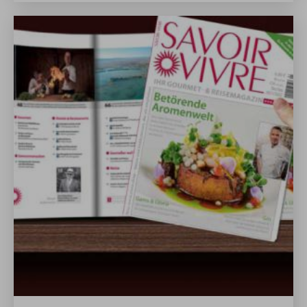
Serviceteam ist auf unserem Niveau unabdingbar und
das wollen wir Ihnen zeigen indem wir ihnen in dieser
Blog-Rubrik ein paar Tipps & Tricks und
Zusammenstellungen vorstellen, die Sie nachkochen
oder -backen können. Den passenden Wein- bzw.
Getränkebegleitung liefern wir gleich mit. Ein wenig
Das
Rübezahl
für Zuhause. Viel Spaß beim Lesen und
ausprobieren!
Ihre Sommelière und Restaurantleiterin Caroline Zuber
und Küchenchef Erik Wendt