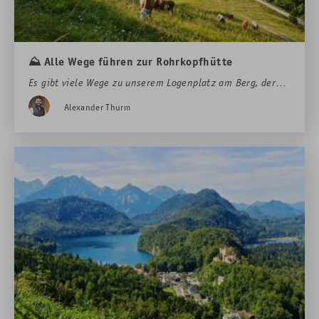
Tischreservierungen
Fondue-
Vorauswahl
erforderlich
⛰️ Alle Wege führen zur Rohrkopfhütte
info@hotelruebezahl.de
Es gibt viele Wege zu unserem Logenplatz am Berg, der
Rohrkopfhütte.
Alexander Thurm
Tipp
: Für Hotelgäste mit Verwöhnpension ist die Einkehr
inklusive!
Dauer ca. 4 Stunden plus Pausen.
Restaurant Louis II.
romantischen
Fondueabend
Rohrkopfhütte