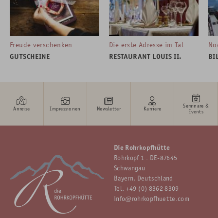
Freude verschenken
Die erste Adresse im Tal
No
GUTSCHEINE
RESTAURANT LOUIS II.
BI
Seminare &
Anreise
Impressionen
Newsletter
Karriere
Events
Die Rohrkopfhütte
Rohrkopf 1 . DE-87645
Schwangau
Bayern, Deutschland
Tel.
+49 (0) 8362 8309
info@rohrkopfhuette.com