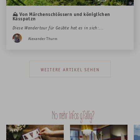
Königsschlösser Neuschwanstein und Hohenschwangau
⛰️ Von Märchenschlössern und königlichen
Kässpatzn
Diese Wandertour für Geübte hat es in sich:
Purer Genuss
Atemberaubende Ausblicke zu den Märchenschlössern
Alexander Thurm
drei Übernachtunge
drei
Neuschwanstein und Hohenschwangau, tiefe Schluchten
ausgefallene kulinarische Highlights
mit tosenden Wasserfällen und einer exzellenten
Belohnung für den Gaumen.
WEITERE ARTIKEL SEHEN
Tipp
: Für Hotelgäste mit Verwöhnpension ist die Einkehr
inklusive!
Dauer ca. 4 Stunden plus Pausen.
No mehr Infos g'fällig?