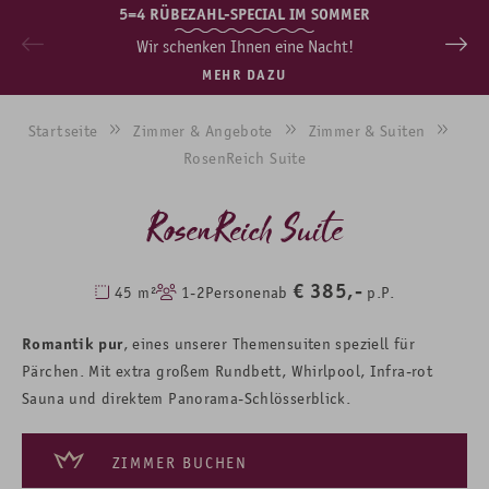
5=4 RÜBEZAHL-SPECIAL IM SOMMER
Wir schenken Ihnen eine Nacht!
MEHR DAZU
Startseite
Zimmer & Angebote
Zimmer & Suiten
RosenReich Suite
RosenReich Suite
€
385,-
45 m²
1-2
Personen
ab
p.P.
Romantik pur
, eines unserer Themensuiten speziell für
Pärchen. Mit extra großem Rundbett, Whirlpool, Infra-rot
Sauna und direktem Panorama-Schlösserblick.
ZIMMER BUCHEN