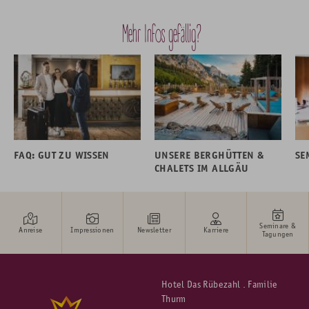
Mehr Infos gefällig?
FAQ: GUT ZU WISSEN
UNSERE BERGHÜTTEN &
SE
CHALETS IM ALLGÄU
Seminare &
Anreise
Impressionen
Newsletter
Karriere
Tagungen
Hotel Das Rübezahl . Familie
Thurm