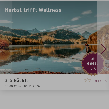
Zusatzbett in der Kategorie SUITE AllgäuGlück möglich
Herbst trifft Wellness
Schlossblick-Garantie in den Kategorien KönigsNest und
AlpenTraum je nach Verfügbarkeit möglich Aufpreis pro
Tag € 25,-
Unsere Suiten haben bereits Schlossblick inklusive
Verwöhnpension: Schlemmer Frühstück | Mittagssnacks
(Salate, Tagessuppe und Tagesgericht) | Nachmittags:
hausgem. Kuchen & Torten | Abends: 4-Gang-Wahlmenü
ab
665,-
3-6
Nächte
DETAILS
30.08.2026 - 01.11.2026